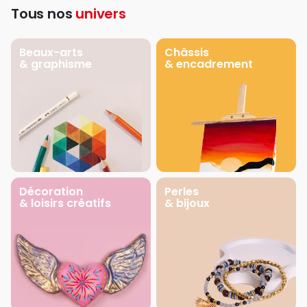
Tous nos
univers
Beaux-arts
Châssis
& graphisme
& encadrement
Décoration
Perles
& loisirs créatifs
& bijoux