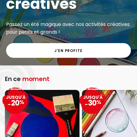
créatives
Passez un été magique avec nos activités créatives
pour petits et grands !
J'EN PROFITE
En ce
moment
JUSQU'À
JUSQU'À
20
30
%
%
-
-