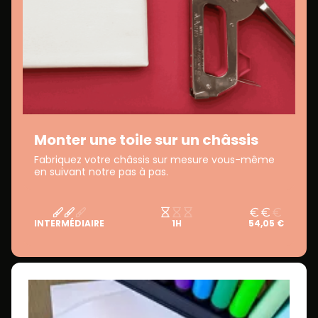
Monter une toile sur un châssis
Fabriquez votre châssis sur mesure vous-même
en suivant notre pas à pas.
INTERMÉDIAIRE
1H
54,05 €