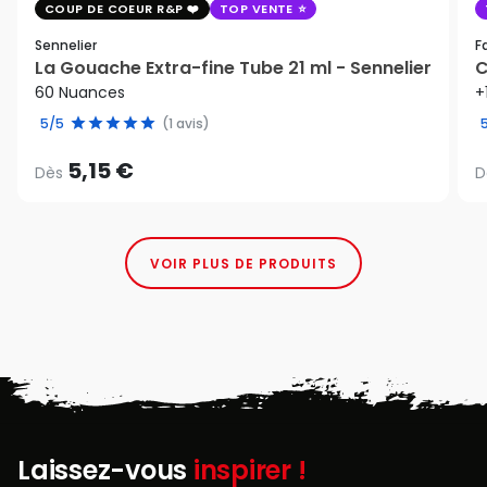
COUP DE COEUR R&P
TOP VENTE
Sennelier
F
La Gouache Extra-fine Tube 21 ml - Sennelier
C
60 Nuances
+
5/5
(1 avis)
5,15 €
Dès
D
VOIR PLUS DE PRODUITS
Laissez-vous
inspirer !