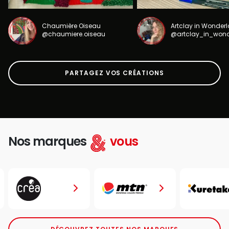
Chaumière Oiseau
Artclay in Wonder
@chaumiere.oiseau
@artclay_in_won
PARTAGEZ VOS CRÉATIONS
Nos marques
vous