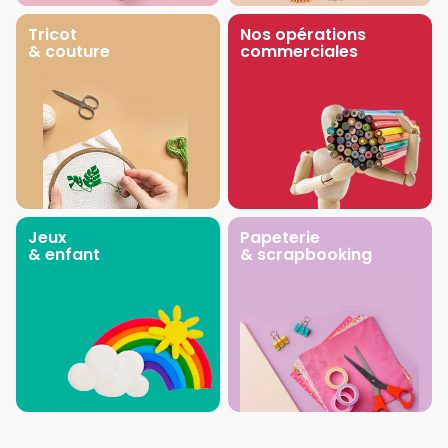
Tricot
Nos opérations
& couture
commerciales
Jeux
Papeterie
& enfant
& scrapbooking