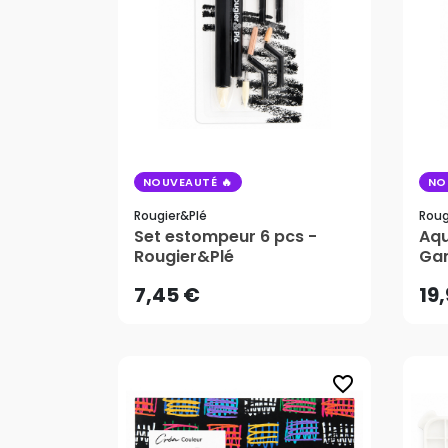
NOUVEAUTÉ
NO
Rougier&plé
Roug
7,45 €
19
Set estompeur 6 pcs -
Aqu
Rougier&Plé
Gan
Rou
7,45 €
19
favorite_border