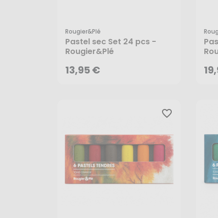
Rougier&plé
Roug
13,95 €
19
Pastel sec Set 24 pcs -
Pas
Rougier&Plé
Rou
13,95 €
19
favorite_border