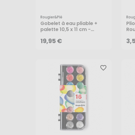
Rougier&plé
Roug
19,95 €
3,
Gobelet à eau pliable +
Pli
palette 10,5 x 11 cm -
Rou
Rougier&Plé
19,95 €
3,
favorite_border