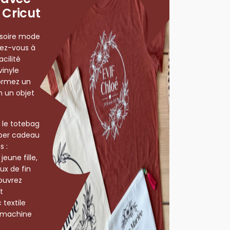
Cricut
ssoire mode
sez-vous à
cilité
vinyle
ormez un
n un objet
, le totebag
uper cadeau
s :
eune fille,
ux de fin
couvrez
t
 textile
 machine