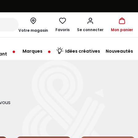
Favoris
Se connecter
Mon panier
Votre magasin
Marques
Idées créatives
Nouveautés
ant
me à 19:30
 vous