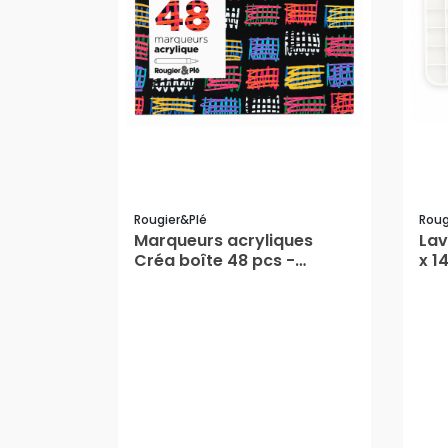
Rougier&plé
Roug
Marqueurs acryliques
Lav
Créa boîte 48 pcs -
x 1
Rougier&Plé