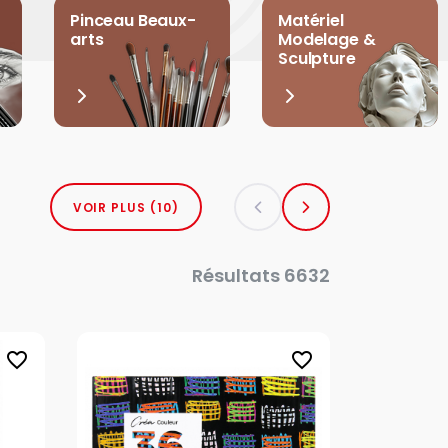
Pinceau Beaux-
Matériel
arts
Modelage &
Sculpture
VOIR PLUS (10)
Résultats 6632
favorite_border
favorite_border