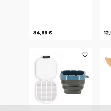
84,99 €
12
84,99 €
12
favorite_border