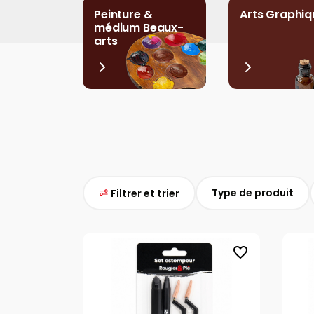
Peinture &
Arts Graphiq
médium Beaux-
arts
Type de produit
Filtrer et trier
favorite_border