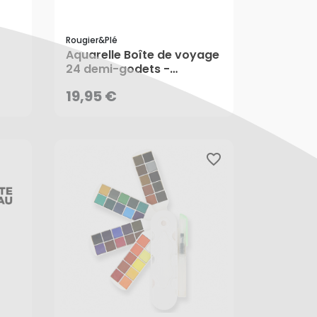
Rougier&plé
19,95 €
Aquarelle Boîte de voyage
24 demi-godets -
Rougier&Plé
19,95 €
favorite_border