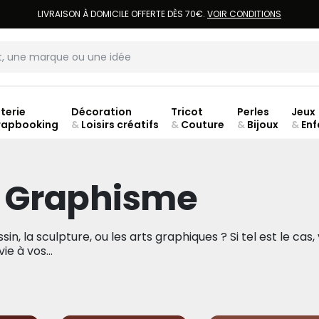
LIVRAISON À DOMICILE OFFERTE DÈS 70€.
VOIR CONDITIONS
terie
Décoration
Tricot
Perles
Jeux
rapbooking
&
Loisirs créatifs
&
Couture
&
Bijoux
&
Enf
Fer
& Graphisme
in, la sculpture, ou les arts graphiques ? Si tel est le cas,
e à vos...