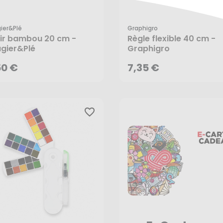
ier&plé
Graphigro
50 €
7,35 €
oir bambou 20 cm -
Règle flexible 40 cm -
gier&Plé
Graphigro
50 €
7,35 €
favorite_border