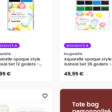
UVEAUTÉ
NOUVEAUTÉ
ier&plé
Rougier&plé
,95 €
49,95 €
arelle opaque style
Aquarelle opaque style
sai Set 12 godets -
Gansai Set 36 godets -
gier&Plé
Rougier&Plé
,95 €
49,95 €
favorite_border
Tote bag
personnalisé