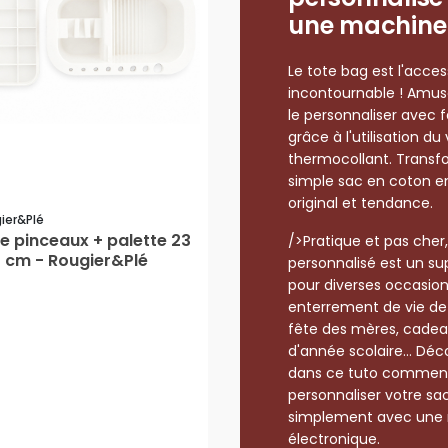
une machine 
Le tote bag est l'acce
incontournable ! Amu
le personnaliser avec fa
grâce à l'utilisation du 
thermocollant. Transf
simple sac en coton e
original et tendance.
ier&plé
e pinceaux + palette 23
/>Pratique et pas cher
4 cm - Rougier&Plé
personnalisé est un s
pour diverses occasion
enterrement de vie de j
fête des mères, cadea
d'année scolaire... Dé
dans ce tuto commen
personnaliser votre sac
simplement avec une
électronique.