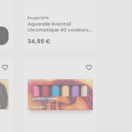
Rougier&plé
34,95 €
Aquarelle éventail
chromatique 40 couleurs
+ pinceau - Rougier&Plé
34,95 €
favorite_border
favorite_border