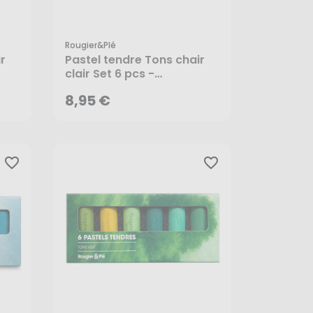
Rougier&plé
8,95 €
r
Pastel tendre Tons chair
clair Set 6 pcs -
Rougier&Plé
8,95 €
favorite_border
favorite_border