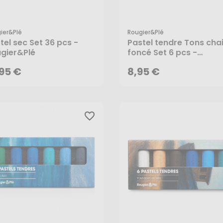
ier&plé
Rougier&plé
,95 €
8,95 €
tel sec Set 36 pcs -
Pastel tendre Tons chai
gier&Plé
foncé Set 6 pcs -
Rougier&Plé
,95 €
8,95 €
favorite_border