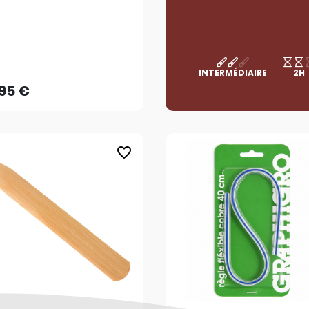
,95 €
INTERMÉDIAIRE
2H
,95 €
favorite_border