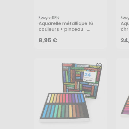
Rougier&plé
Roug
8,95 €
24
Aquarelle métallique 16
Aqu
couleurs + pinceau -
chr
Rougier&Plé
pin
8,95 €
24
favorite_border