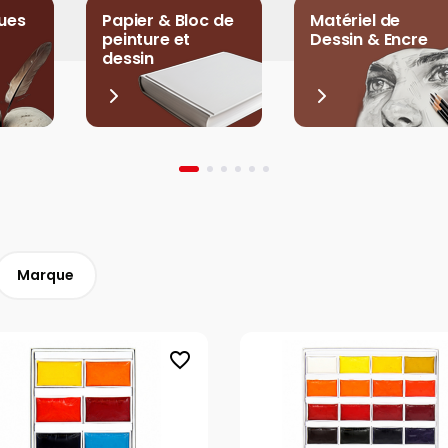
ues
Papier & Bloc de
Matériel de
peinture et
Dessin & Encre
dessin
Marque
favorite_border