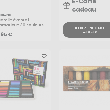
E-Carte
cadeau
ier&plé
,95 €
arelle éventail
omatique 30 couleurs +
OFFREZ UNE CARTE
ceau - Rougier&Plé
CADEAU
,95 €
favorite_border