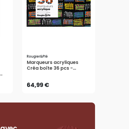
Rougier&plé
Marqueurs acryliques
64,99 €
Créa boîte 36 pcs -
Rougier&Plé
64,99 €
 avec