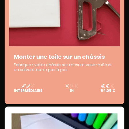
Monter une toile sur un châssis
Fabriquez votre châssis sur mesure vous-même
en suivant notre pas à pas.
INTERMÉDIAIRE
1H
54,05 €