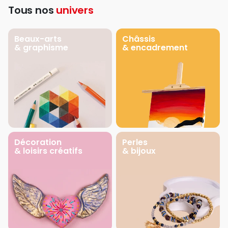
Tous nos
univers
Beaux-arts
Châssis
& graphisme
& encadrement
Décoration
Perles
& loisirs créatifs
& bijoux