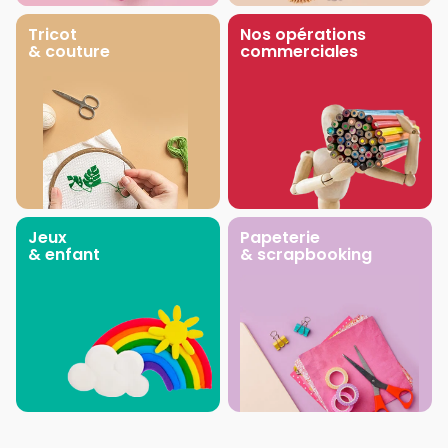
Tricot
Nos opérations
& couture
commerciales
Jeux
Papeterie
& enfant
& scrapbooking