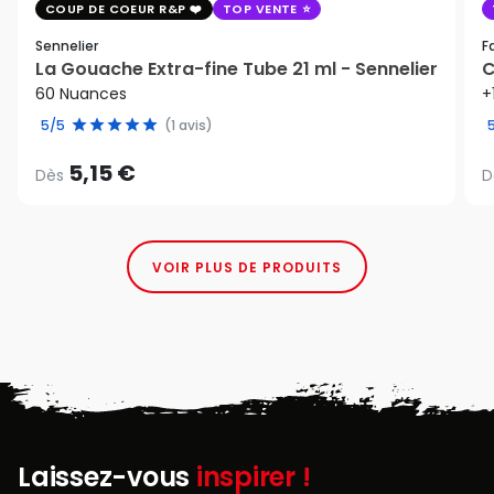
COUP DE COEUR R&P
TOP VENTE
Sennelier
F
La Gouache Extra-fine Tube 21 ml - Sennelier
C
60 Nuances
+
5/5
(1 avis)
5,15 €
Dès
D
VOIR PLUS DE PRODUITS
Laissez-vous
inspirer !