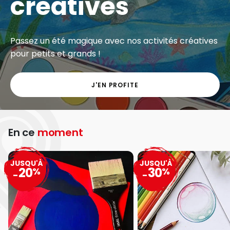
créatives
Passez un été magique avec nos activités créatives
pour petits et grands !
J'EN PROFITE
En ce
moment
JUSQU'À
JUSQU'À
20
30
%
%
-
-