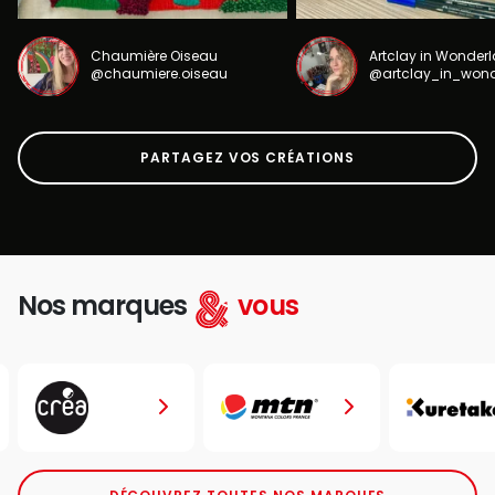
Chaumière Oiseau
Artclay in Wonder
@chaumiere.oiseau
@artclay_in_won
PARTAGEZ VOS CRÉATIONS
Nos marques
vous