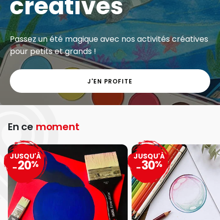
créatives
Passez un été magique avec nos activités créatives
pour petits et grands !
J'EN PROFITE
En ce
moment
JUSQU'À
JUSQU'À
20
30
%
%
-
-