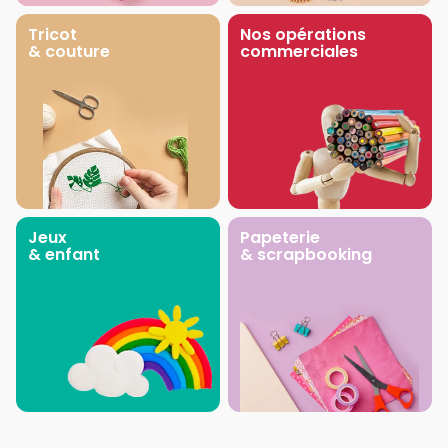
Tricot
Nos opérations
& couture
commerciales
Jeux
Papeterie
& enfant
& scrapbooking