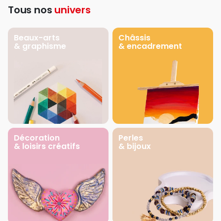
Tous nos
univers
Beaux-arts
Châssis
& graphisme
& encadrement
Décoration
Perles
& loisirs créatifs
& bijoux