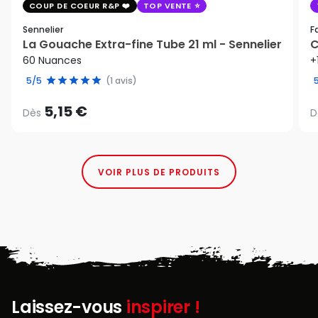
COUP DE COEUR R&P
TOP VENTE
Sennelier
F
La Gouache Extra-fine Tube 21 ml - Sennelier
C
60 Nuances
+
5/5
(1 avis)
5,15 €
Dès
D
VOIR PLUS DE PRODUITS
Laissez-vous
inspirer !