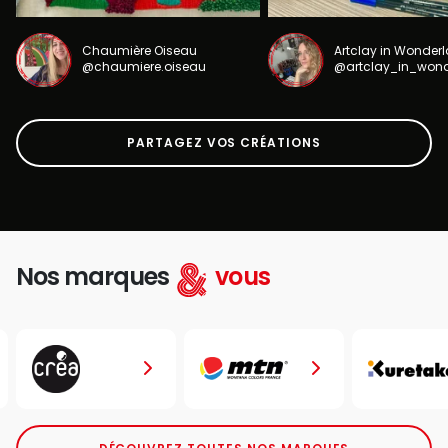
Chaumière Oiseau
Artclay in Wonder
@chaumiere.oiseau
@artclay_in_won
PARTAGEZ VOS CRÉATIONS
Nos marques
vous