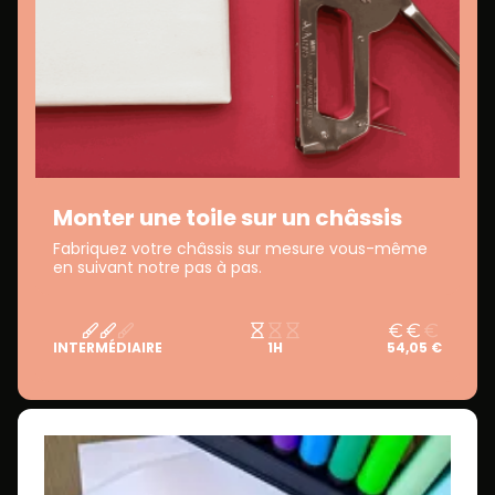
Monter une toile sur un châssis
Fabriquez votre châssis sur mesure vous-même
en suivant notre pas à pas.
INTERMÉDIAIRE
1H
54,05 €