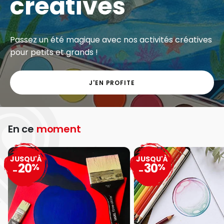
Exclu web - Gros volumes à petits prix sur une
grande sélection de matériel artistique.
J'EN PROFITE
En ce
moment
JUSQU'À
JUSQU'À
20
30
%
%
-
-