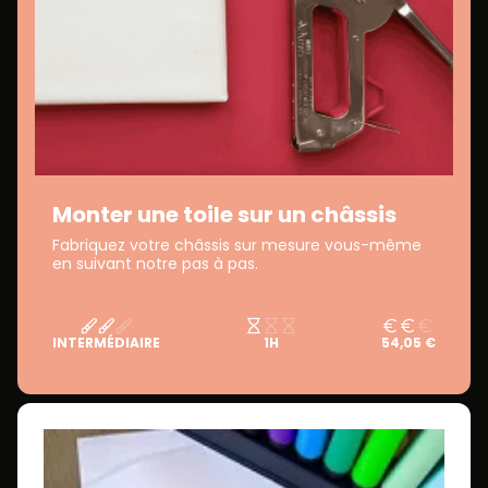
Monter une toile sur un châssis
Fabriquez votre châssis sur mesure vous-même
en suivant notre pas à pas.
INTERMÉDIAIRE
1H
54,05 €