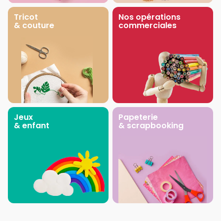
Tricot
Nos opérations
& couture
commerciales
Jeux
Papeterie
& enfant
& scrapbooking