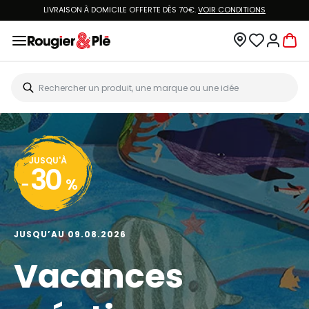
VOUS ÊTES CLIENT ROUGIER&PLÉ ? CRÉEZ UN NOUVEAU MOT DE PASSE ET ACCÉDEZ
À
VOTRE COMPTE.
JUSQU'À
20
-
%
JUSQU’AU 13.08.2026
Big Art