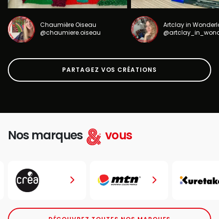
Chaumière Oiseau
Artclay in Wonder
@chaumiere.oiseau
@artclay_in_won
PARTAGEZ VOS CRÉATIONS
Nos marques
vous