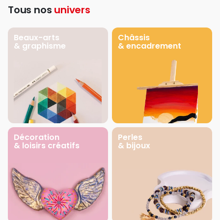
Tous nos
univers
Beaux-arts
Châssis
& graphisme
& encadrement
Décoration
Perles
& loisirs créatifs
& bijoux