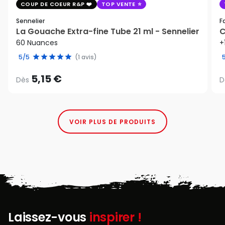
COUP DE COEUR R&P
TOP VENTE
Sennelier
F
La Gouache Extra-fine Tube 21 ml - Sennelier
C
60 Nuances
+
5/5
(1 avis)
5,15 €
Dès
D
VOIR PLUS DE PRODUITS
Laissez-vous
inspirer !