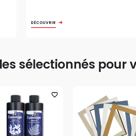
DÉCOUVRIR
s sélectionnés pour v
favorite_border