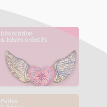
Décoration
& loisirs créatifs
Perles