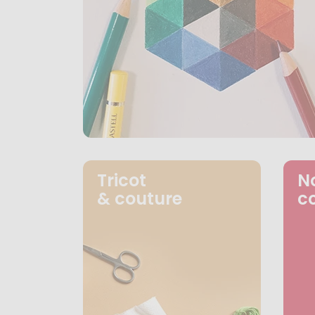
Tricot
N
& couture
c