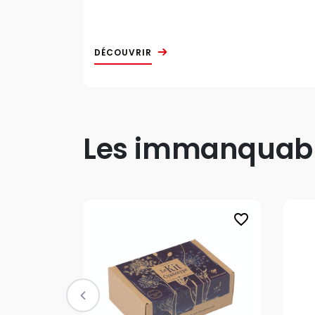
DÉCOUVRIR
Les immanquable
favorite_border