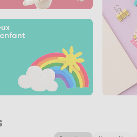
eux
 enfant
s