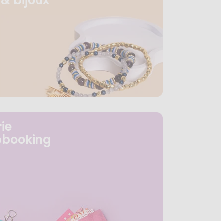
& bijoux
ie
pbooking