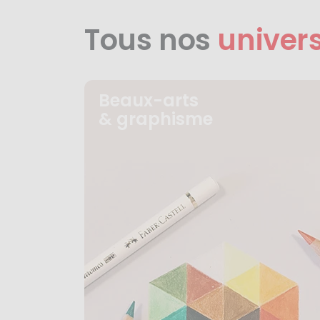
Tous nos
univer
Beaux-arts
& graphisme