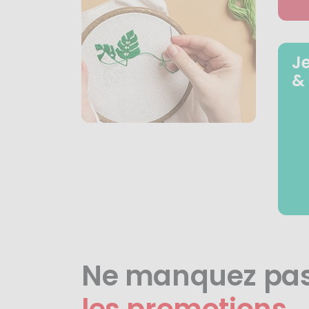
J
&
Ne manquez pa