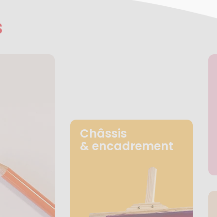
s
Châssis
& encadrement