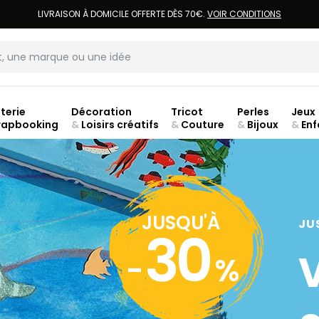
LIVRAISON À DOMICILE OFFERTE DÈS 70€.
VOIR CONDITIONS
terie
Décoration
Tricot
Perles
Jeux
rapbooking
&
Loisirs créatifs
&
Couture
&
Bijoux
&
Enf
jusq
JUSQU'À
JU
30
-
%