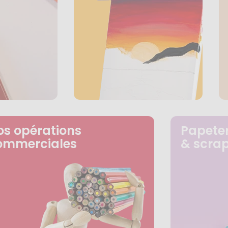
os opérations
Papeter
ommerciales
& scra