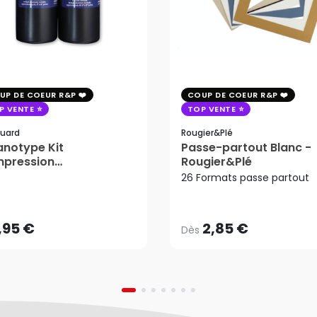
UP DE COEUR R&P
COUP DE COEUR R&P
P VENTE
TOP VENTE
uard
Rougier&plé
notype Kit
Passe-partout Blanc -
mpression
Rougier&Plé
2,85 €
tosensible - Jacquard
26 Formats passe partout
Dès
,95 €
AJOUTER AU PANIER
,95 €
2,85 €
Dès