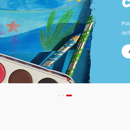
Pa
act