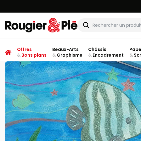
Rougier & Plé
Offres
Beaux-Arts
Châssis
Pape
&
Bons plans
&
Graphisme
&
Encadrement
&
Sc