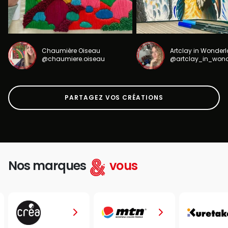
Chaumière Oiseau
Artclay in Wonder
@chaumiere.oiseau
@artclay_in_won
PARTAGEZ VOS CRÉATIONS
Nos marques
vous