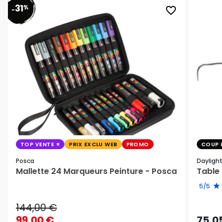
31
%
favorite_border
-
TOP VENTE
PRIX EXCLU WEB
PROMO
COUP 
Posca
Dayligh
Mallette 24 Marqueurs Peinture - Posca
Table 
5/5
144,00 €
99,00 €
75,0