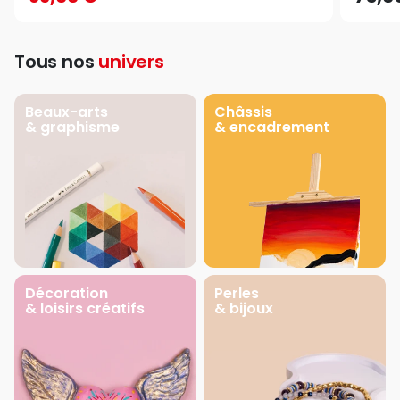
Tous nos
univers
Beaux-arts
Châssis
& graphisme
& encadrement
Décoration
Perles
& loisirs créatifs
& bijoux