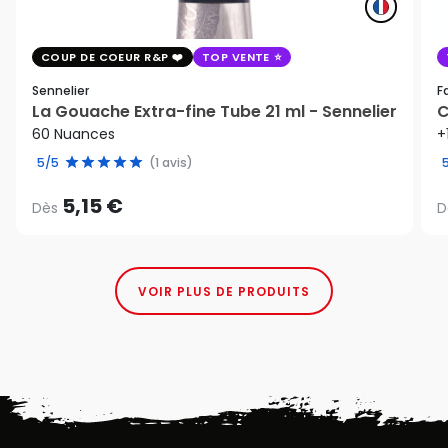
COUP DE COEUR R&P
TOP VENTE
Sennelier
F
La Gouache Extra-fine Tube 21 ml - Sennelier
C
60 Nuances
+
5/5
(1 avis)
5,15 €
Dès
D
VOIR PLUS DE PRODUITS