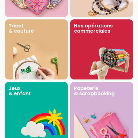
Tricot
Nos opérations
& couture
commerciales
Jeux
Papeterie
& enfant
& scrapbooking