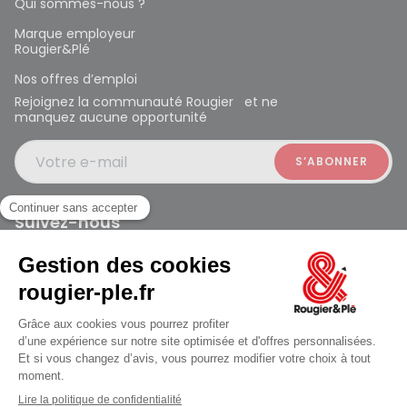
Qui sommes-nous ?
Marque employeur
Rougier&Plé
Nos offres d’emploi
Rejoignez la communauté Rougier et ne
manquez aucune opportunité
Votre e-mail
Suivez-nous
Rougier et Plé 2024 Copyright
jusqu'au Lundi à 09:30
Mentions légales