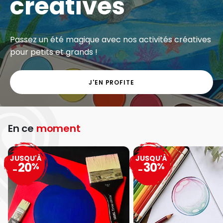
créatives
Passez un été magique avec nos activités créatives
pour petits et grands !
J'EN PROFITE
En ce
moment
JUSQU'À
JUSQU'À
20
30
%
%
-
-