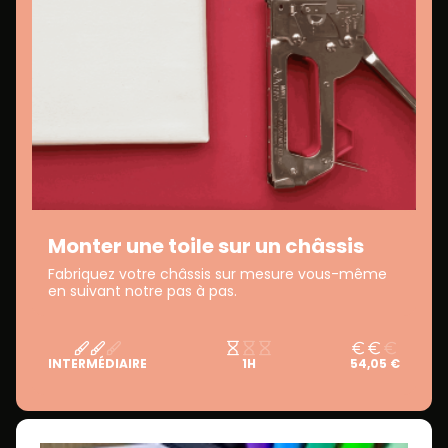
Monter une toile sur un châssis
Fabriquez votre châssis sur mesure vous-même
en suivant notre pas à pas.
INTERMÉDIAIRE
1H
54,05 €