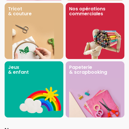
Tricot
Nos opérations
& couture
commerciales
Jeux
Papeterie
& enfant
& scrapbooking