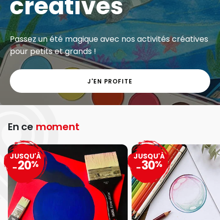
créatives
Passez un été magique avec nos activités créatives
pour petits et grands !
J'EN PROFITE
En ce
moment
JUSQU'À
JUSQU'À
20
30
%
%
-
-