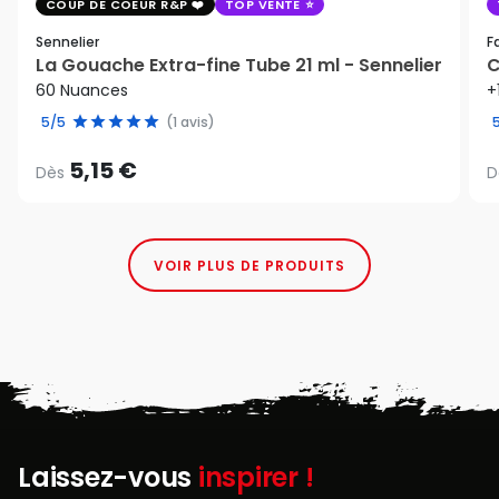
COUP DE COEUR R&P
TOP VENTE
Sennelier
F
La Gouache Extra-fine Tube 21 ml - Sennelier
C
60 Nuances
+
5/5
(1 avis)
5,15 €
Dès
D
VOIR PLUS DE PRODUITS
Laissez-vous
inspirer !