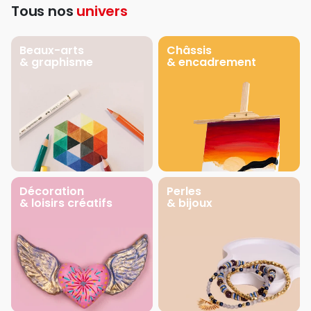
Tous nos
univers
Beaux-arts
Châssis
& graphisme
& encadrement
Décoration
Perles
& loisirs créatifs
& bijoux