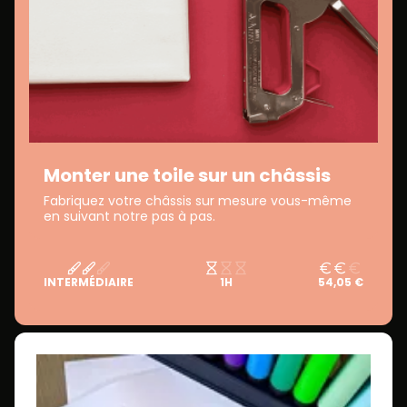
Monter une toile sur un châssis
Fabriquez votre châssis sur mesure vous-même
en suivant notre pas à pas.
INTERMÉDIAIRE
1H
54,05 €