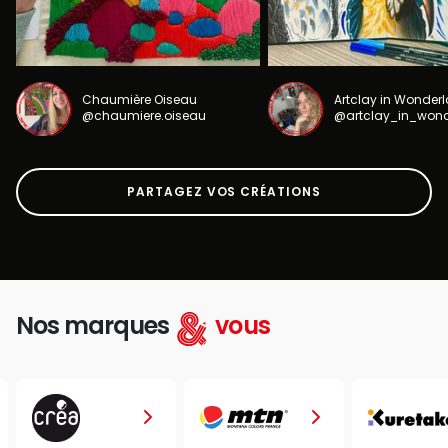
Chaumière Oiseau
Artclay in Wonder
@chaumiere.oiseau
@artclay_in_won
PARTAGEZ VOS CRÉATIONS
Nos marques
vous