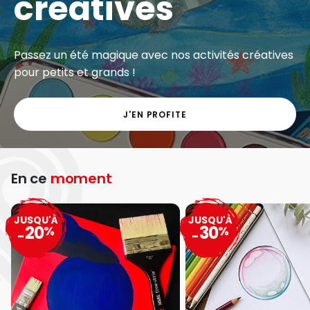
créatives
Passez un été magique avec nos activités créatives
pour petits et grands !
J'EN PROFITE
En ce
moment
JUSQU'À
JUSQU'À
20
30
%
%
-
-