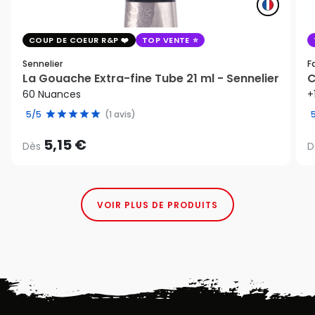
COUP DE COEUR R&P
TOP VENTE
Sennelier
F
La Gouache Extra-fine Tube 21 ml - Sennelier
C
60 Nuances
+
5/5
(1 avis)
5,15 €
Dès
D
VOIR PLUS DE PRODUITS