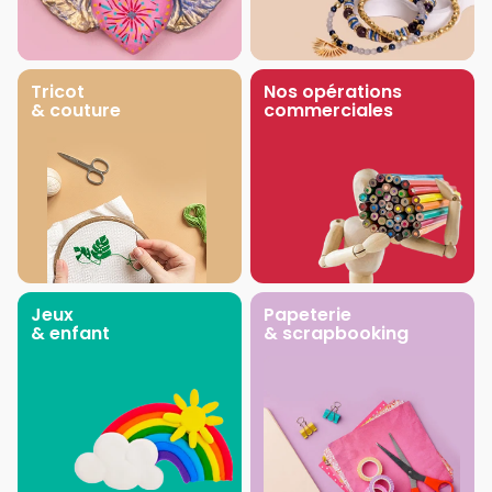
Tricot
Nos opérations
& couture
commerciales
Jeux
Papeterie
& enfant
& scrapbooking