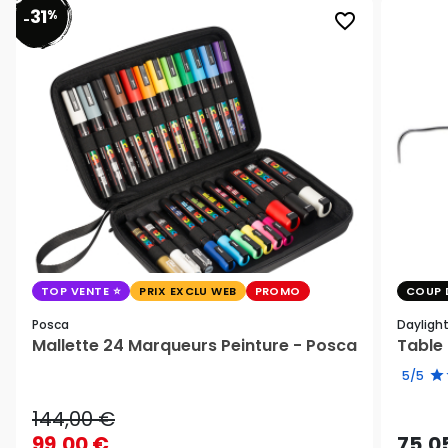
31
%
favorite_border
-
TOP VENTE
PRIX EXCLU WEB
PROMO
COUP 
Posca
Dayligh
Mallette 24 Marqueurs Peinture - Posca
Table 
5/5
144,00 €
99,00 €
75,0