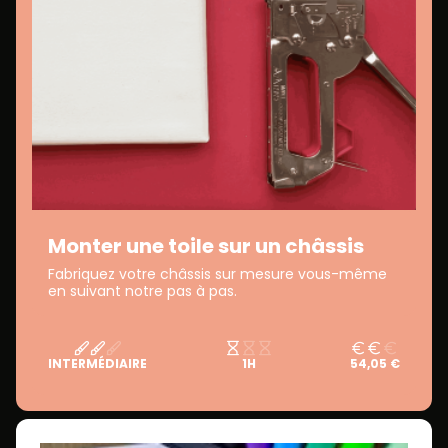
Monter une toile sur un châssis
Fabriquez votre châssis sur mesure vous-même
en suivant notre pas à pas.
INTERMÉDIAIRE
1H
54,05 €