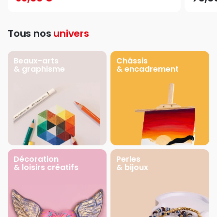
Tous nos
univers
Beaux-arts
Châssis
& graphisme
& encadrement
Décoration
Perles
& loisirs créatifs
& bijoux