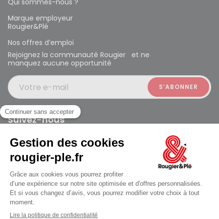
Qui sommes-nous ?
Marque employeur
Rougier&Plé
Nos offres d’emploi
Rejoignez la communauté Rougier et ne
manquez aucune opportunité
Votre e-mail
Suivez-nous
Rougier et Plé 2024 Copyright
Mentions légales