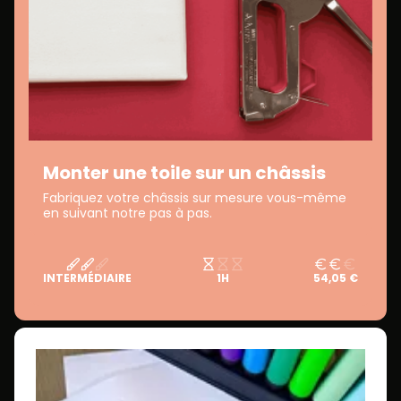
Monter une toile sur un châssis
Fabriquez votre châssis sur mesure vous-même
en suivant notre pas à pas.
INTERMÉDIAIRE
1H
54,05 €