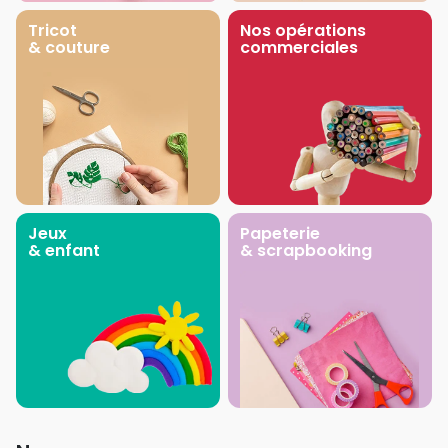
Tricot
Nos opérations
& couture
commerciales
Jeux
Papeterie
& enfant
& scrapbooking