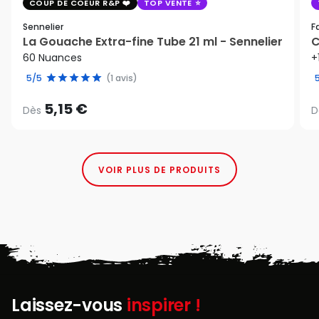
COUP DE COEUR R&P
TOP VENTE
Sennelier
F
La Gouache Extra-fine Tube 21 ml - Sennelier
C
60 Nuances
+
5/5
(1 avis)
5,15 €
Dès
D
VOIR PLUS DE PRODUITS
Laissez-vous
inspirer !