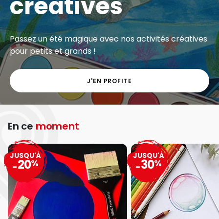
créatives
Passez un été magique avec nos activités créatives
pour petits et grands !
J'EN PROFITE
En ce
moment
JUSQU'À
JUSQU'À
20
30
%
%
-
-