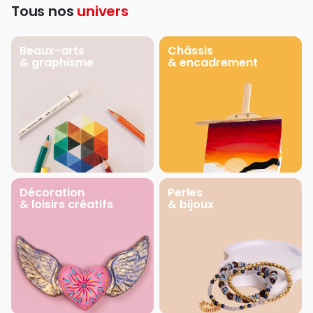
Tous nos
univers
Beaux-arts
Châssis
& graphisme
& encadrement
Décoration
Perles
& loisirs créatifs
& bijoux